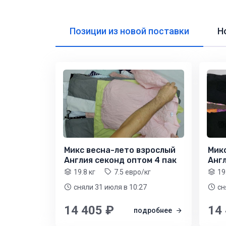
Позиции из новой поставки
Н
Микс весна-лето взрослый
Мик
Англия секонд оптом 4 пак
Англ
19.8 кг
7.5 евро/кг
19
сняли 31 июля
в 10:27
сн
14 405 ₽
14
подробнее