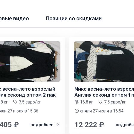
овые видео
Позиции со скидками
с весна-лето взрослый
Микс весна-лето взрос
ия секонд оптом 2 пак
Англия секонд оптом 1 
.8 кг
7.5 евро/кг
16.8 кг
7.5 евро/кг
яли 27 июля
в 15:36
сняли 27 июля
в 16:54
 405 ₽
12 222 ₽
подробнее
подроб