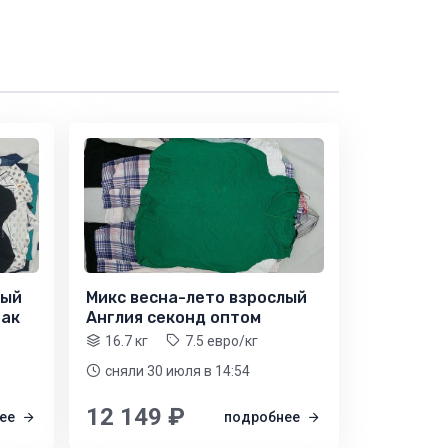
лый
Микс весна-лето взрослый
пак
Англия секонд оптом
16.7 кг
7.5 евро/кг
сняли 30 июля
в 14:54
12 149 ₽
нее
подробнее