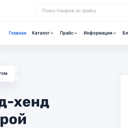
Главная
Каталог
Прайс
Информация
Бл
том
нд-хенд
трой