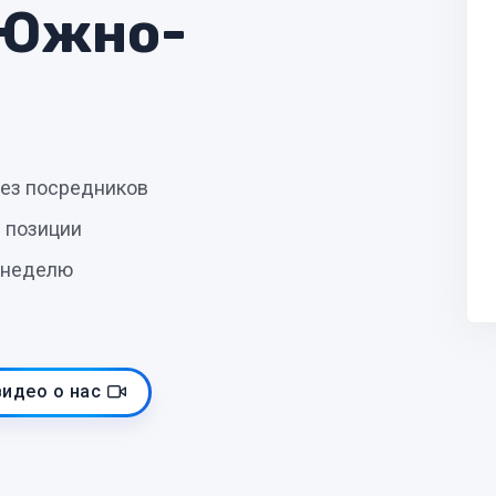
 Южно-
без посредников
 позиции
 неделю
видео о нас