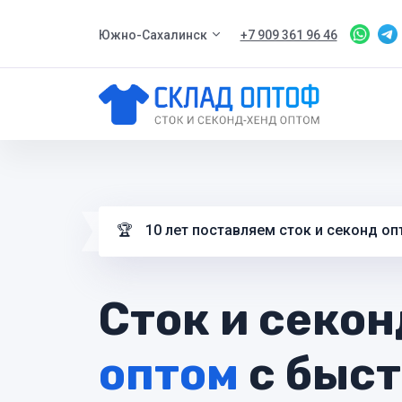
Южно-Сахалинск
+7 909 361 96 46
🏆
10 лет поставляем сток и секонд оп
Сток и секо
оптом
с быс