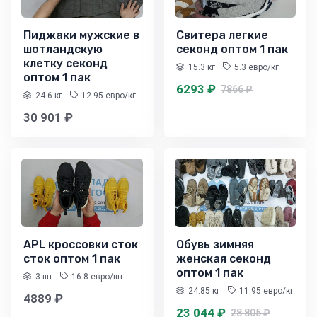
Пиджаки мужские в
Свитера легкие
шотландскую
секонд оптом 1 пак
клетку секонд
15.3 кг
5.3 евро/кг
оптом 1 пак
6293 ₽
7866 ₽
24.6 кг
12.95 евро/кг
30 901 ₽
APL кроссовки сток
Обувь зимняя
сток оптом 1 пак
женская секонд
оптом 1 пак
3 шт
16.8 евро/шт
24.85 кг
11.95 евро/кг
4889 ₽
23 044 ₽
28 805 ₽