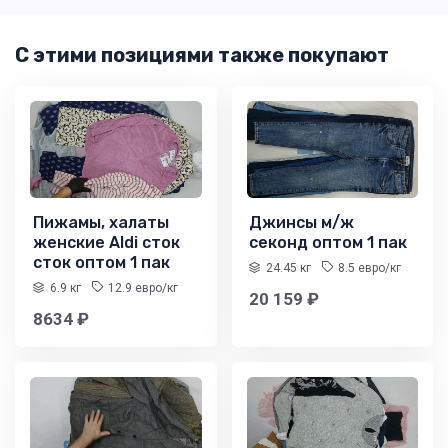
С этими позициями также покупают
Пижамы, халаты
Джинсы м/ж
женские Aldi сток
секонд оптом 1 пак
сток оптом 1 пак
24.45 кг
8.5 евро/кг
6.9 кг
12.9 евро/кг
20 159 ₽
8634 ₽