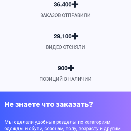
,
3
6
4
0
0
ЗАКАЗОВ ОТПРАВИЛИ
,
2
9
1
0
0
ВИДЕО ОТСНЯЛИ
9
0
0
ПОЗИЦИЙ В НАЛИЧИИ
Не знаете что заказать?
Мы сделали удобные разделы по категориям
одежды и обуви, сезонам, полу, возрасту и другим